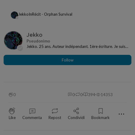
Jekko
In
Récit - Orphan Survival
Jekko
Jekko. 25 ans. Auteur indépendant. 1ère écriture. Je suis
novice, ce domaine est nouveau p...
Follow
0
0
0
394
14353
⋯
Like
Commenta
Repost
Condividi
Bookmark