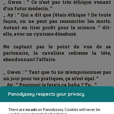
_ Gwen : “ Ce n’est pas très éthique venant
d’un futur médecin. “
_ Ay : “ Qui a dit que j’étais éthique ? De toute
façon, on ne peut pas ressusciter les morts.
Autant en tirer profit pour la science. “ dit-
elle, avec un cynisme désabusé.
Ne captant pas le point de vue de sa
partenaire, la cavalière redresse la tête,
abandonnant l’affaire.
_ Gwen : “ Tant que tu ne m'empoisonnes pas
un jour pour tes pratiques, ça m’est égal. “
_ Ay : “ Pourquoi je ferais ça haha ? Tu… “
Panodyssey respects your privacy
La phrase suspendue dans les airs
s'interrompt brutalement par le fracas d'un
There are
no ads
on Panodyssey. Cookies will never be
arbre géant s'écrasant lourdement vers eux.
used to serve targeted advertising.