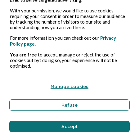
_ Ay : “ Qu’est-ce que… “
With your permission, we would like to use cookies
requiring your consent in order to measure our audience
_ Reclu 1 : “ Tsss, loupé. “
by tracking the number of visitors to our site and
_ Reclu 2 : “ T’as vraiment un timing de merde.
understanding how you arrived here.
“
For more information you can check out our
Privacy
_ Reclu 1 : “ Ferme-là, avant que je te découpe.
Policy page
.
“
You are free
to accept, manage or reject the use of
cookies but byt doing so, your experience will not be
La poussière se dissipant peu à peu, plusieurs
optimised.
silhouettes apparaissent devant elles. Un
groupe de Reclu, tous armés jusqu’au dent.
Manage cookies
_ Ay :
“ Putain, c’est clairement pas le moment... “
_ Reclu 3 : “ C’est que vous-êtes mignonnes
Refuse
mesdames, ça vous dirait de jouer un peu avec
nous ? “
Accept
Un froncement de sourcil se dessine.