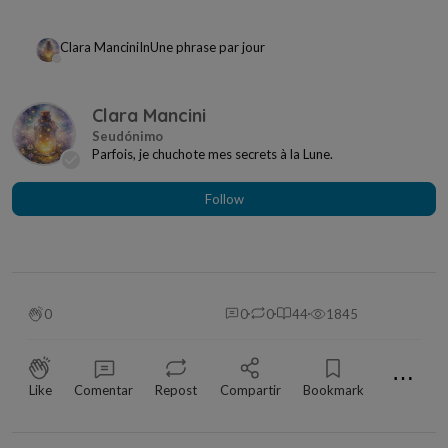
Clara Mancini
In
Une phrase par jour
Clara Mancini
Parfois, je chuchote mes secrets à la Lune.
Follow
0
0
0
44
1845
⋯
Like
Comentar
Repost
Compartir
Bookmark