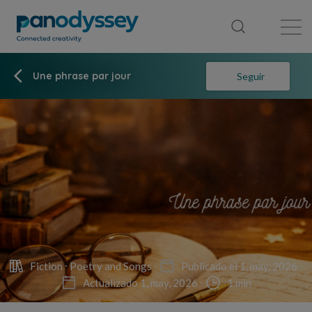
Library
News feed
Publication
Une phrase par jour
Seguir
Fiction
Poetry and Songs
Publicado el 1, may, 2026
Actualizado 1, may, 2026
1 min