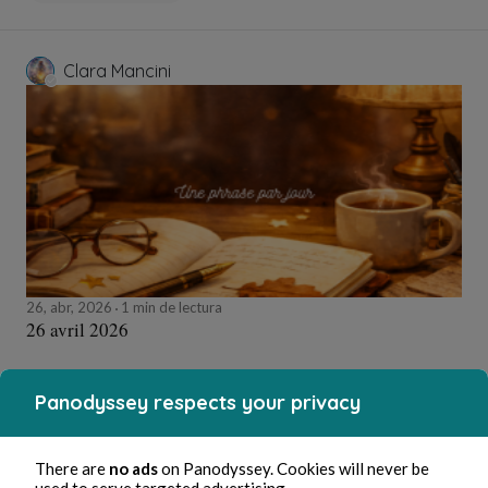
Clara Mancini
26, abr, 2026
1 min de lectura
26 avril 2026
Poetry and Songs
Panodyssey respects your privacy
There are
no ads
on Panodyssey. Cookies will never be
Clara Mancini
used to serve targeted advertising.