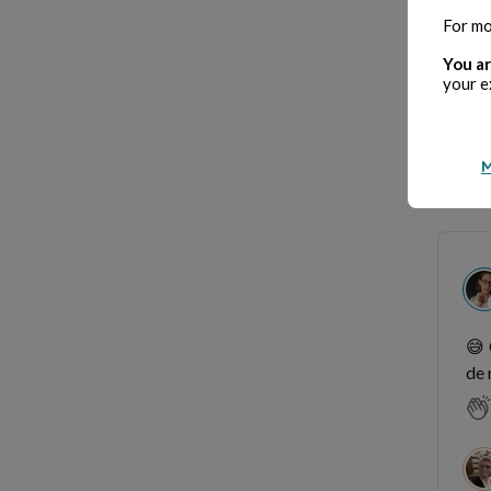
For mo
C
You ar
your e
M
😅 
de 