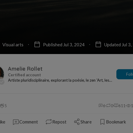
Visual arts
Published Jul 3, 2024
Updated Jul 3,
Amelie Rollet
Fol
Artiste pluridisciplinaire, explorant la poésie, le zen 'Art, les
mandalas et la photographie. A tr...
5
6
0
611
ike
Comment
Repost
Share
Bookmark