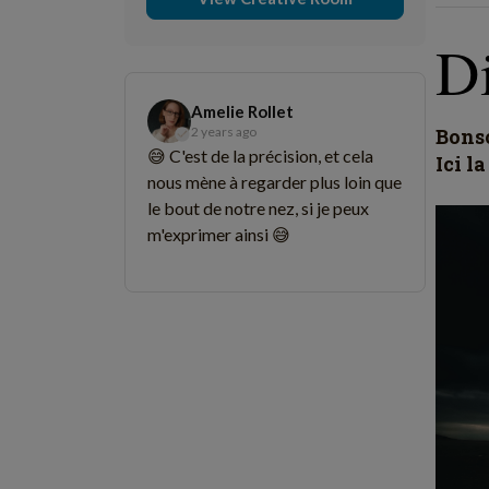
D
Amelie Rollet
2 years ago
Bonso
😅 C'est de la précision, et cela
Ici l
nous mène à regarder plus loin que
le bout de notre nez, si je peux
m'exprimer ainsi 😅