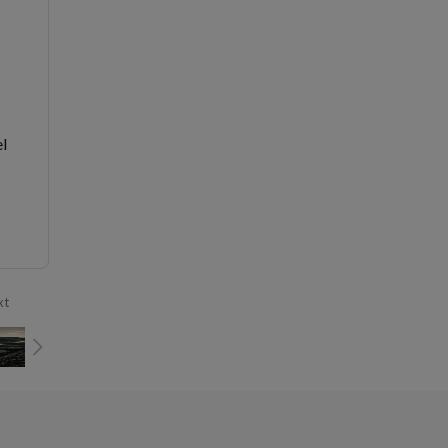
el
xt