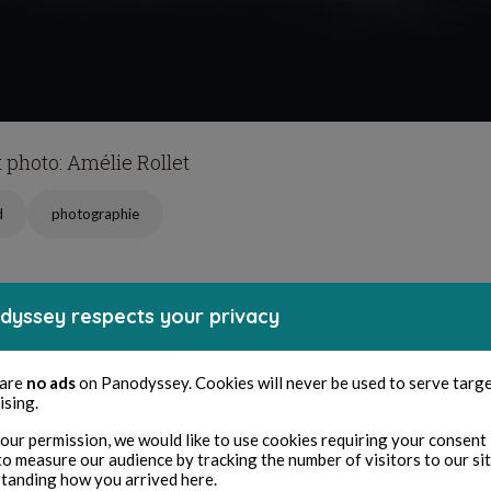
t photo: Amélie Rollet
d
photographie
dyssey respects your privacy
5
6
0
611
 are
no ads
on Panodyssey. Cookies will never be used to serve targ
ising.
ike
Comment
Repost
Share
Bookmark
our permission, we would like to use cookies requiring your consent 
to measure our audience by tracking the number of visitors to our si
tanding how you arrived here.