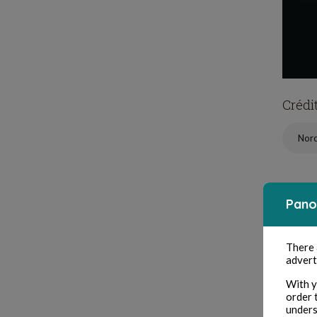
Crédi
Nor
Pano
There
advert
L
With y
order 
unders