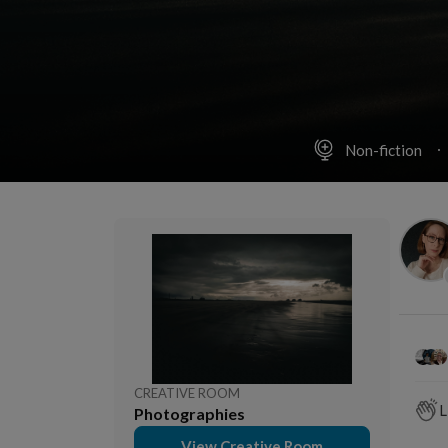
Non-fiction
CREATIVE ROOM
L
Photographies
View Creative Room