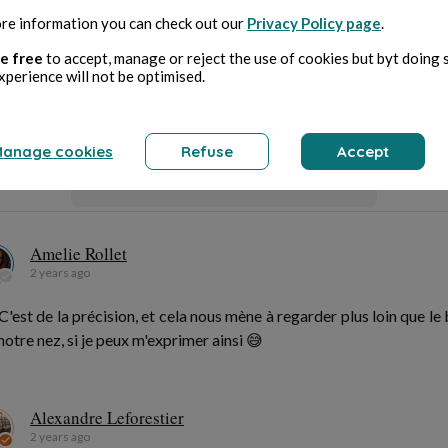
re information you can check out our
Privacy Policy page
.
omments (
3
)
e free
to accept, manage or reject the use of cookies but byt doing 
xperience will not be optimised.
You must be logged in to comment
anage cookies
Refuse
Accept
Sign in
Amelie Rollet
2 years ago
C'est de la précision, et cela nous mène à regarder plus loin que le
notre nez, si je peux m'exprimer ainsi 😅
Alexandre Leforestier
2 years ago