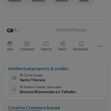
reflexion
réfléxion
réflexion
silence
2
3
0
74
815
⋯
Like
Comment
Repost
Share
Bookmark
Intellectual property & credits
© Cover Image
Santa Theresa
© Author's name / pen name
Bozena Wisniewska-Le Talludec
Creative Commons license