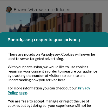
Bozena Wisniewska-Le Talludec
Panodyssey respects your privacy
There are
no ads
on Panodyssey. Cookies will never be
used to serve targeted advertising.
May 30, 2026
6 min read
Pensées vagabondes
With your permission, we would like to use cookies
requiring your consent in order to measure our audience
by tracking the number of visitors to our site and
understanding how you arrived here.
Travel
For more information you can check out our
Privacy
Policy page
.
Bozena Wisniewska-Le Talludec
You are free
to accept, manage or reject the use of
cookies but byt doing so, your experience will not be