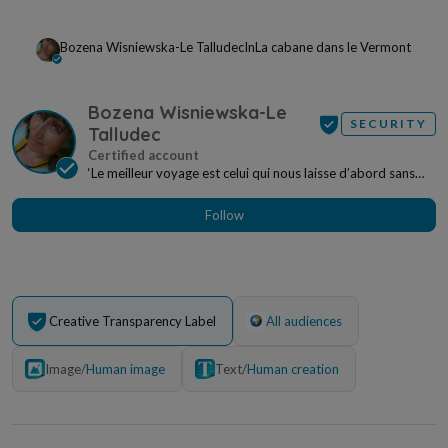
Bozena Wisniewska-Le Talludec
In
La cabane dans le Vermont
Bozena Wisniewska-Le
SECURITY
Talludec
‘Le meilleur voyage est celui qui nous laisse d’abord sans
voix puis nous plonge dans la réflexion e...
Follow
Creative Transparency Label
All audiences
Image
/
Human image
Text
/
Human creation