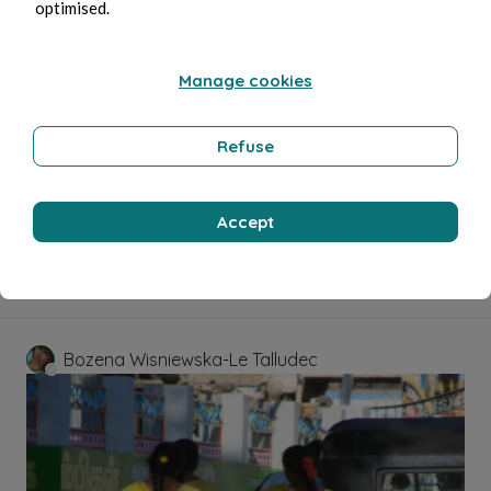
optimised.
Manage cookies
Refuse
May 28, 2026
2 min read
Moins vite
Accept
Society
Bozena Wisniewska-Le Talludec