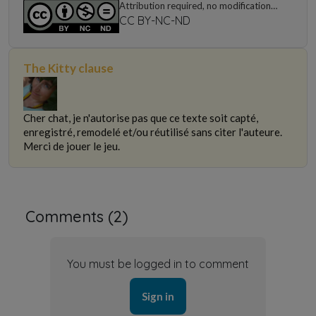
Attribution required, no modifications,
non-commercial use only
CC BY-NC-ND
The Kitty clause
Cher chat, je n'autorise pas que ce texte soit capté,
enregistré, remodelé et/ou réutilisé sans citer l'auteure.
Merci de jouer le jeu.
Comments (
2
)
You must be logged in to comment
Sign in