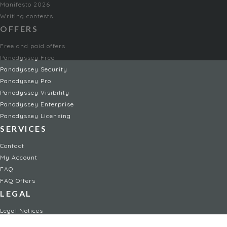
Manifesto 2026
Writing contests
OFFERS
Free and paid offers
Panodyssey Free
Panodyssey Security
Panodyssey Pro
Panodyssey Visibility
Panodyssey Enterprise
Panodyssey Licensing
SERVICES
Contact
My Account
FAQ
FAQ Offers
LEGAL
Legal Notices
TOU / GSC