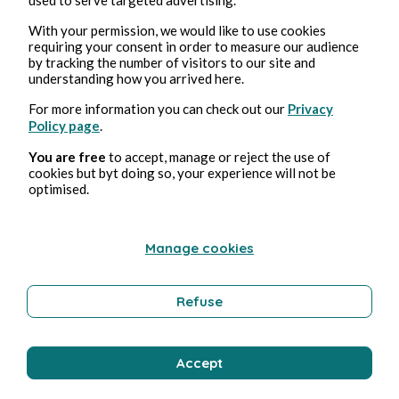
Poetry and Songs
With your permission, we would like to use cookies
requiring your consent in order to measure our audience
by tracking the number of visitors to our site and
understanding how you arrived here.
Aline Gendre
For more information you can check out our
Privacy
Policy page
.
You are free
to accept, manage or reject the use of
cookies but byt doing so, your experience will not be
optimised.
Manage cookies
Oct 3, 2025
1 min read
Des rubans et des #moustaches
Refuse
Poetry and Songs
Accept