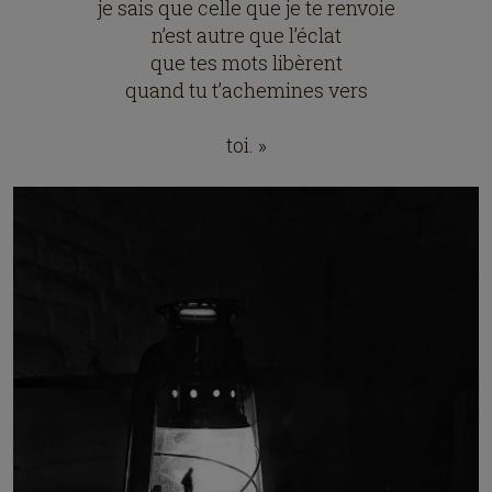
je sais que celle que je te renvoie
n’est autre que l’éclat
que tes mots libèrent
quand tu t’achemines vers
toi. »