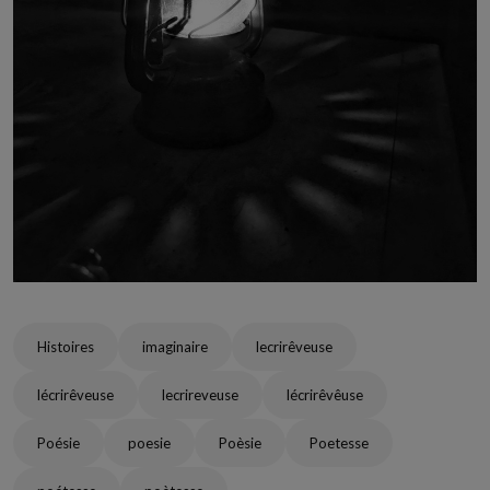
Histoires
imaginaire
lecrirêveuse
lécrirêveuse
lecrireveuse
lécrirêvêuse
Poésie
poesie
Poèsie
Poetesse