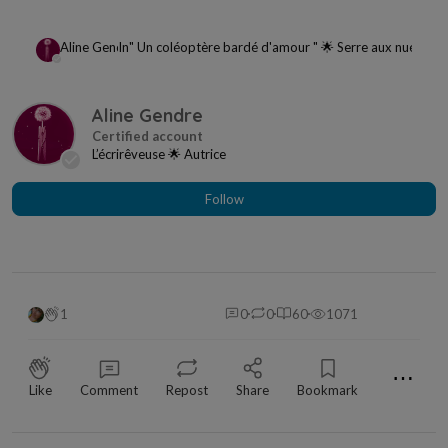
Aline Gendre
In
" Un coléoptère bardé d'amour " 🌟 Serre aux nuées d
Aline Gendre
L’écrirêveuse 🌟 Autrice
Follow
1
0
0
60
1071
⋯
Like
Comment
Repost
Share
Bookmark