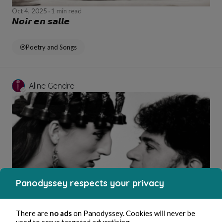
Oct 4, 2025
1 min read
𝙉𝙤𝙞𝙧 𝙚𝙣 𝙨𝙖𝙡𝙡𝙚
Poetry and Songs
Aline Gendre
Panodyssey respects your privacy
Oct 3, 2025
1 min read
#couronne
There are
no ads
on Panodyssey. Cookies will never be
used to serve targeted advertising.