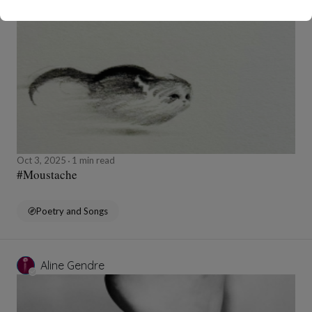
Aline Gendre
Oct 3, 2025
1 min read
#Moustache
Poetry and Songs
Aline Gendre