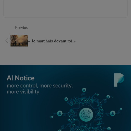
Previus
« Je marchais devant toi »