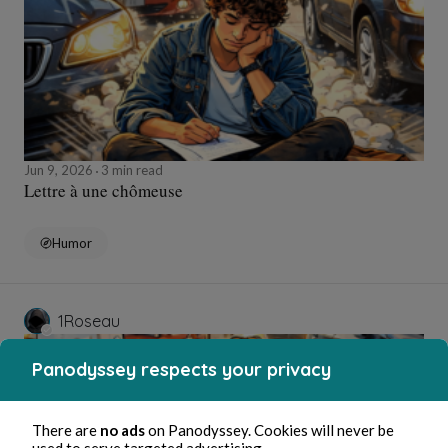
Jun 9, 2026
3 min read
Lettre à une chômeuse
Humor
1Roseau
Panodyssey respects your privacy
There are
no ads
on Panodyssey. Cookies will never be
used to serve targeted advertising.