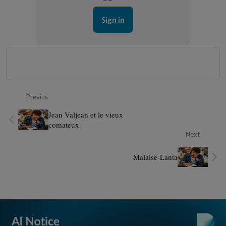
Sign in
Previus
Jean Valjean et le vieux
comateux
Next
Malaise-Lanta