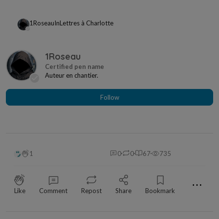
1Roseau
In
Lettres à Charlotte
1Roseau
Auteur en chantier.
Follow
1
0
0
67
735
⋯
Like
Comment
Repost
Share
Bookmark