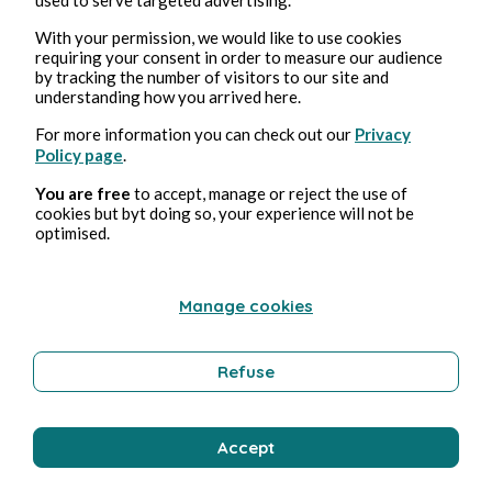
With your permission, we would like to use cookies
requiring your consent in order to measure our audience
by tracking the number of visitors to our site and
understanding how you arrived here.
Jun 2, 2026
4 min read
Malaise-Lanta
For more information you can check out our
Privacy
Policy page
.
Humor
You are free
to accept, manage or reject the use of
cookies but byt doing so, your experience will not be
optimised.
1Roseau
Manage cookies
Refuse
Accept