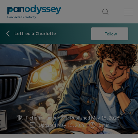
Library
News feed
Publication
Lettres à Charlotte
Follow
Fiction
Humor
Published May 15, 2026
Updated May 15, 2026
6 min