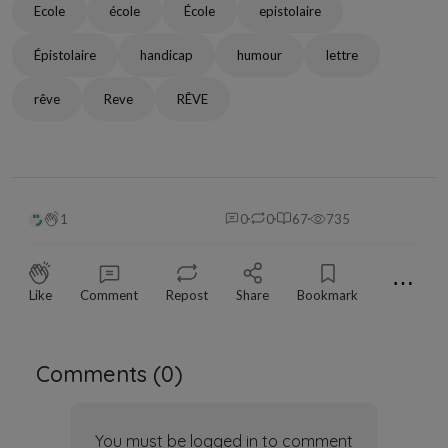
Ecole
école
École
epistolaire
Épistolaire
handicap
humour
lettre
rêve
Reve
RÊVE
1
0
0
67
735
⋯
Like
Comment
Repost
Share
Bookmark
Comments (
0
)
You must be logged in to comment