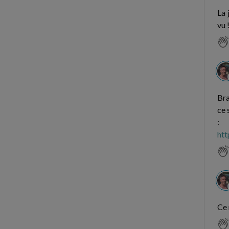
La 
vu 
Bra
ce 
:
htt
Ce 