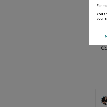
Cre
For mo
You ar
your e
M
C