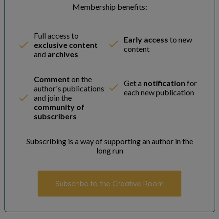
Membership benefits:
Full access to
Early access
to new
exclusive content
content
and
archives
Comment
on the
Get a
notification
for
author's publications
each new publication
and join the
community of
subscribers
Subscribing is a way of supporting an author in the
long run
Subscribe to the Creative Room