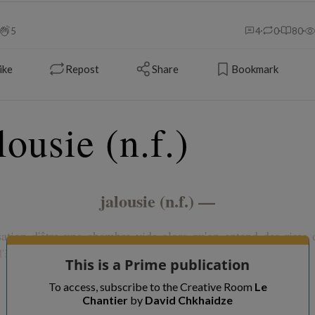
5
4
0
80
ike
Repost
Share
Bookmark
lousie (n.f.)
jalousie (n.f.) —
sation d'être une chambre vide alors qu'on entend des rires 
'à côté. l'étroitesse du cœur qui
This is a Prime publication
To access, subscribe to the Creative Room
Le
Chantier
by
David Chkhaidze