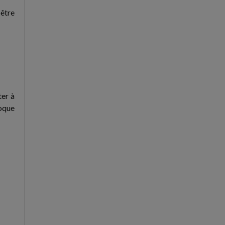
 être
ter à
poque