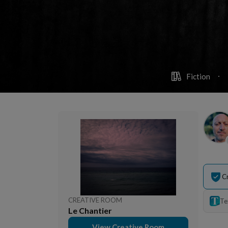
Fiction
C
CREATIVE ROOM
Te
Le Chantier
View Creative Room