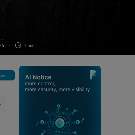
26
1 min
low
e