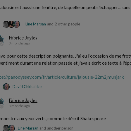
jalousie est aussi une fenêtre, de laquelle on peut s'échapper... sans
!
Line Marsan
and
2 other people
Fabrice Jayles
3 months ago
vo pour cette description poignante. J'ai eu l'occasion de me frot
sentiment durant une relation passée et j'avais écrit ce texte à l'é
ps://panodyssey.com/fr/article/culture/jalousie-22m2jmunjark
David Chkhaidze
Fabrice Jayles
3 months ago
monstre aux yeux verts, comme le décrit Shakespeare
Line Marsan
and
another person