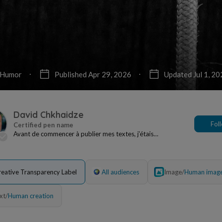
Humor
Published Apr 29, 2026
Updated Jul 1, 20
David Chkhaidze
Fol
Avant de commencer à publier mes textes, j’étais
traducteur/interprète dans le milieu social à Lyon...
reative Transparency Label
All audiences
Image
/
Human imag
xt
/
Human creation