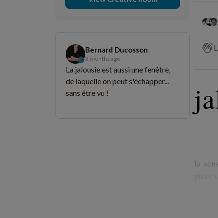
L
Bernard Ducosson
3 months ago
La jalousie est aussi une fenêtre,
de laquelle on peut s'échapper...
ja
sans être vu !
la sen
pièce d