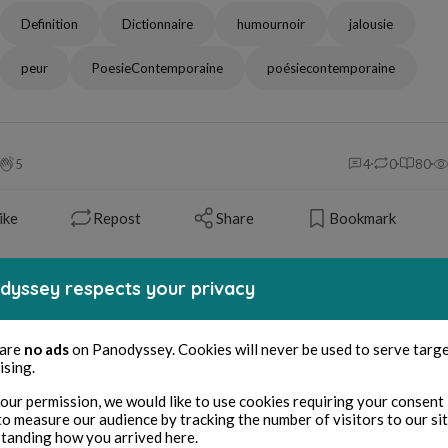
Definition
Dictionnaire
humournoir
jalousie
peur
PoesieContemporaine
poésiecontemporaine
5
4
0
80
ike
Repost
Share
Bookmark
dyssey respects your privacy
ellectual property & credits
© Cover Image
jalousie / David Chkhaidze
 are
no ads
on Panodyssey. Cookies will never be used to serve targ
ising.
© Author's name / pen name
David Chkhaidze
our permission, we would like to use cookies requiring your consent 
to measure our audience by tracking the number of visitors to our si
tanding how you arrived here.