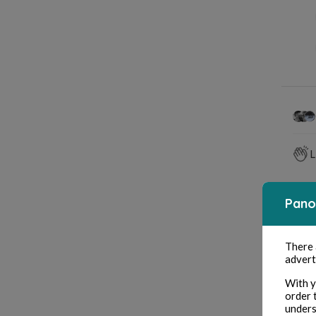
L
Pano
Int
There
advert
With y
order 
unders