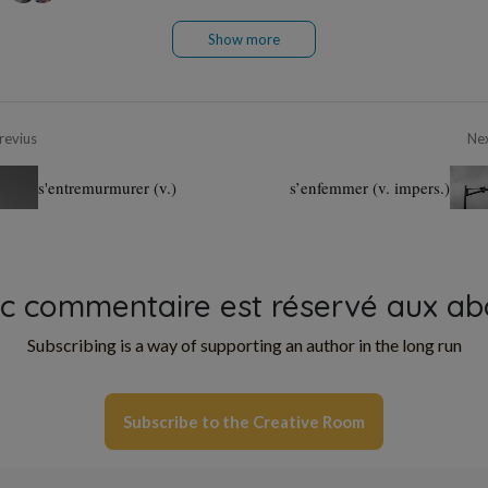
Show more
revius
Ne
s'entremurmurer (v.)
s’enfemmer (v. impers.)
oc commentaire est réservé aux ab
Subscribing is a way of supporting an author in the long run
Subscribe to the Creative Room