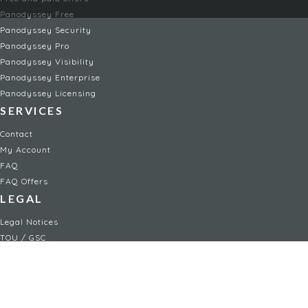
Panodyssey Free
Panodyssey Security
Panodyssey Pro
Panodyssey Visibility
Panodyssey Enterprise
Panodyssey Licensing
SERVICES
Contact
My Account
FAQ
FAQ Offers
LEGAL
Legal Notices
TOU / GSC
Privacy Policy
Reporting procedure
Managing cookies
Child safety policy