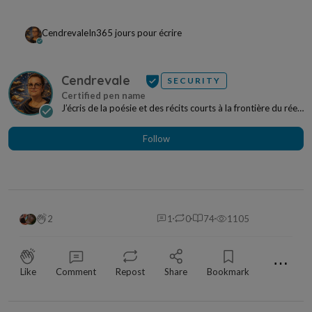
Cendrevale
In
365 jours pour écrire
Cendrevale
SECURITY
J’écris de la poésie et des récits courts à la frontière du réel
et de l’imaginaire. Mes textes nai...
Follow
2
1
0
74
1105
⋯
Like
Comment
Repost
Share
Bookmark