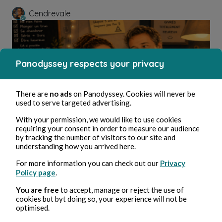
Cendrevale
Panodyssey respects your privacy
There are
no ads
on Panodyssey. Cookies will never be
used to serve targeted advertising.
With your permission, we would like to use cookies
Jun 15, 2026
4 min read
requiring your consent in order to measure our audience
J30 - Ce dont vous ne vous lassez pas
by tracking the number of visitors to our site and
understanding how you arrived here.
Humor column
For more information you can check out our
Privacy
Policy page
.
You are free
to accept, manage or reject the use of
Cendrevale
cookies but byt doing so, your experience will not be
optimised.