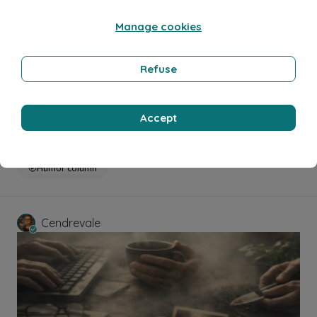
Manage cookies
Refuse
May 26, 2026
4 min read
Accept
J4 - La nourriture liquide
Humor column
Cendrevale