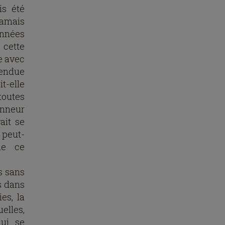
is été
jamais
années
 cette
e avec
tendue
it-elle
toutes
onneur
ait se
t peut-
de ce
s sans
s dans
es, la
elles,
qui se