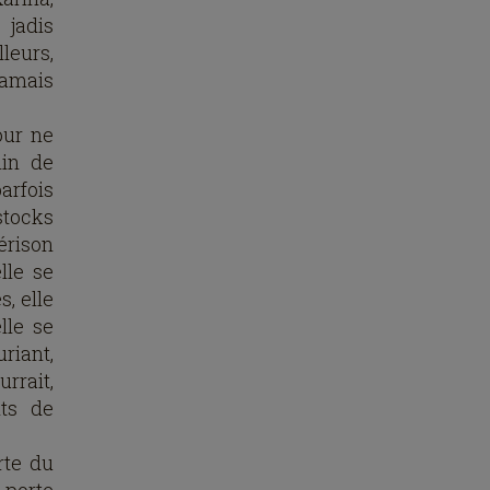
 jadis
leurs,
jamais
our ne
min de
parfois
stocks
érison
lle se
s, elle
lle se
riant,
urrait,
nts de
rte du