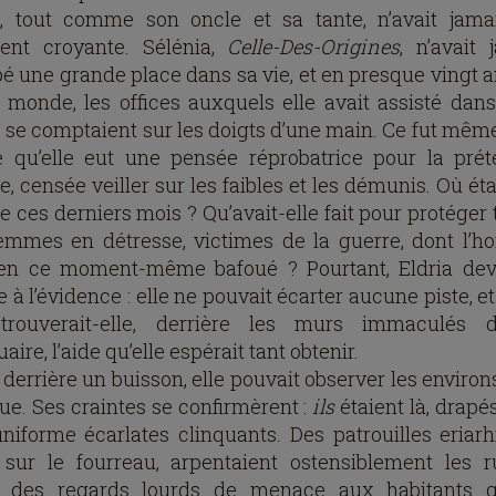
a, tout comme son oncle et sa tante, n’avait jama
ent croyante. Sélénia,
Celle-Des-Origines
, n’avait 
é une grande place dans sa vie, et en presque vingt 
 monde, les offices auxquels elle avait assisté dans
e se comptaient sur les doigts d’une main. Ce fut mêm
e qu’elle eut une pensée réprobatrice pour la pré
, censée veiller sur les faibles et les démunis. Où éta
e ces derniers mois ? Qu’avait-elle fait pour protéger 
emmes en détresse, victimes de la guerre, dont l’h
 en ce moment-même bafoué ? Pourtant, Eldria dev
 à l’évidence : elle ne pouvait écarter aucune piste, e
 trouverait-elle, derrière les murs immaculés 
aire, l’aide qu’elle espérait tant obtenir.
 derrière un buisson, elle pouvait observer les environ
vue. Ses craintes se confirmèrent :
ils
étaient là, drapé
uniforme écarlates clinquants. Des patrouilles eriarhi
sur le fourreau, arpentaient ostensiblement les ru
t des regards lourds de menace aux habitants 