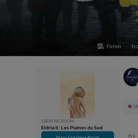
Fiction
Ero
18
CREATIVE ROOM
Eldria II : Les Plaines du Sud
0
View Creative Room