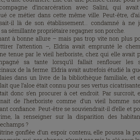
compagne d’incarcération avec Salini, qui avait
qué ce métier dans cette même ville. Peut-être, d’ail
ssait-il là de son établissement... condamné à ne 
r sa sémillante propriétaire regagner son porche.
ant à bonne allure – mais pas trop vite non plus p
ttirer l’attention –, Eldria avait emprunté le che
cine tenue par le vieil herboriste, chez qui elle avait 
pagné sa tante lorsqu’il fallait renflouer les 
inaux de la ferme. Eldria avait autrefois étudié la gu
laies dans un livre de la bibliothèque familiale, et e
ait que l’aloe était connu pour ses vertus cicatrisante
ait donc s’en procurer à cet endroit. Par surcroit, e
nait de l’herboriste comme d’un vieil homme sou
ant confiance. Peut-être se souviendrait-il d’elle et po
ime, la renseigner sur la disparition des habita
lechamps ?
itrine gonflée d’un espoir contenu, elle poussa la po