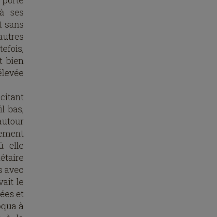
a porte
 à ses
t sans
autres
efois,
t bien
élevée
citant
l bas,
autour
blement
ù elle
iétaire
rs avec
ait le
ées et
oqua à