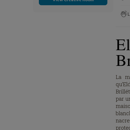
L
El
Br
La m
qu’El
Brillé
par u
maiso
blanch
nacre
protec