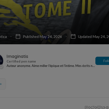
tica
Published May 24, 2026
Updated May 24, 
Imaginatis
Fol
Auteur anonyme. Aime mêler l'épique et l'intime. Mes écrits ne
plairont pas à tout le monde. Tant pi...
+
0
0
53