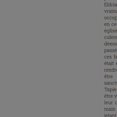
Eldri
vraim
occup
en ce
églis
colèr
déesse
passé
ces f
était
rendre
être
sanctu
Tapie
être 
leur 
main 
jetan