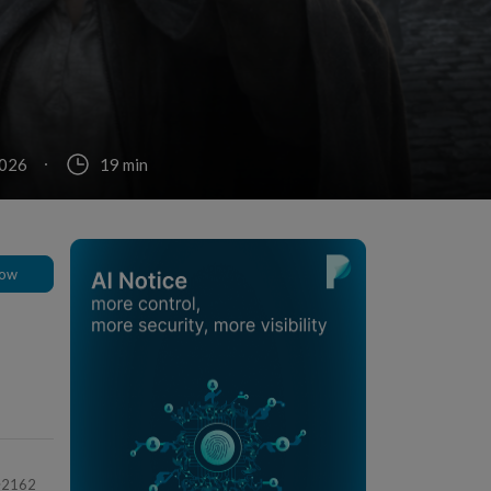
2026
19 min
low
2162