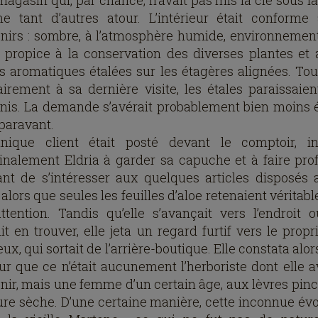
magasin qui, par chance, n’avait pas mis la clé sous l
 tant d’autres atour. L’intérieur était conforme
nirs : sombre, à l’atmosphère humide, environnemen
 propice à la conservation des diverses plantes et 
s aromatiques étalées sur les étagères alignées. Tout
airement à sa dernière visite, les étales paraissaien
nis. La demande s’avérait probablement bien moins 
paravant.
ique client était posté devant le comptoir, in
nalement Eldria à garder sa capuche et à faire profi
ant de s’intéresser aux quelques articles disposés 
, alors que seules les feuilles d’aloe retenaient vérita
ttention. Tandis qu’elle s’avançait vers l’endroit o
t en trouver, elle jeta un regard furtif vers le propr
eux, qui sortait de l’arrière-boutique. Elle constata alo
ur que ce n’était aucunement l’herboriste dont elle av
nir, mais une femme d’un certain âge, aux lèvres pinc
llure sèche. D’une certaine manière, cette inconnue év