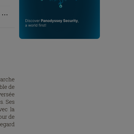
⋯
arche
ble de
aversée
s. Ses
vec la
tour de
regard