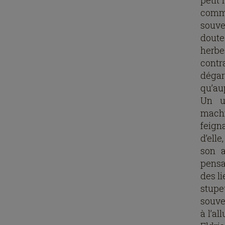
petit 
comme
souve
doute
herbe
contr
dégar
qu’au
Un un
machi
feign
d’elle
son a
pensai
des li
stupe
souve
à l’a