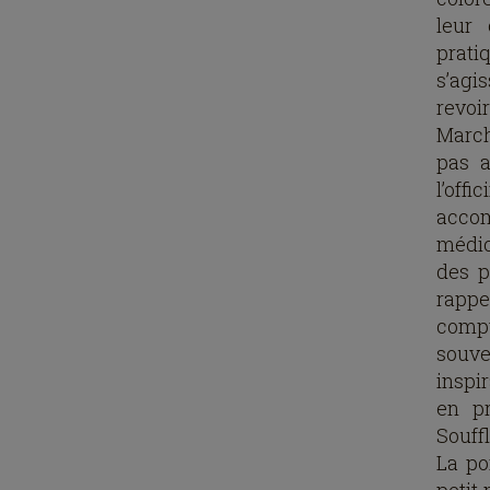
leur 
prati
s’agi
revoi
March
pas a
l’offi
accom
médic
des p
rappel
compt
souve
inspir
en pr
Souff
La po