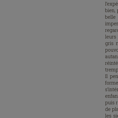
l’exp
bien,
belle
impen
regar
leurs
gris 
pouvo
autan
réint
tremp
Il pe
forme
s’int
enfant
puis 
de pl
les s