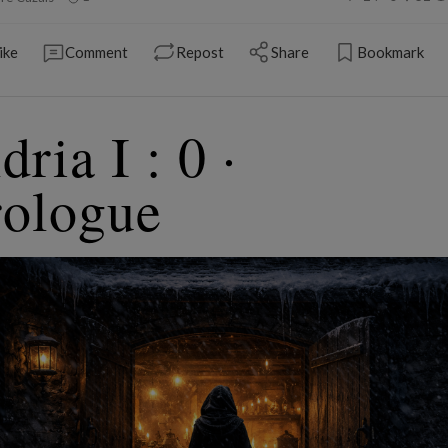
ike
Comment
Repost
Share
Bookmark
dria I : 0 ·
rologue