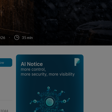
026
35 min
low
3044