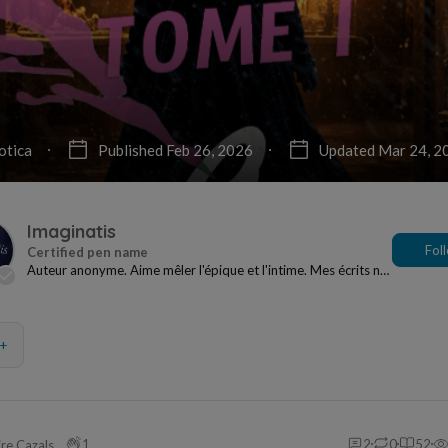
otica
Published Feb 26, 2026
Updated Mar 24, 2
Imaginatis
Fol
Auteur anonyme. Aime mêler l'épique et l'intime. Mes écrits ne
plairont pas à tout le monde. Tant pi...
+
1
2
0
52
ire Cazals