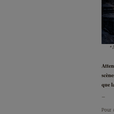
​*
Atten
scène
que l
—
Pour 