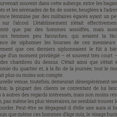
survenait souvent dans cette auberge, entre les bagar
ts et les sérénades de fin de soirée, beuglées à l’adr
ience féminine par des militaires égarés ayant un pe
 sur l’alcool. L’établissement n’était effectiveme
uenté que par des hommes assoiffés, mais auss
ieurs femmes peu farouches, qui avaient la fâc
nce de siphonner les bourses de ces messieurs
ement que ces derniers siphonnaient le fût à biè
ge d’un moment privilégié – et souvent très court 
 des chambres du dessus. C’était ainsi que s’était é
nomie du quartier et, à la fin de la journée, tout le m
ait plus ou moins son compte.
uvelle venue, toutefois, demeurait désespérément se
oir, la plupart des clients se contentant de lui lan
 à autres des regards intéressés, mais non moins rés
, pas même les plus téméraires, ne semblait trouver l
aborder. Peut-être se dégageait-il d’elle une aura si h
n que même ces hommes d’âge mûr, le visage buri