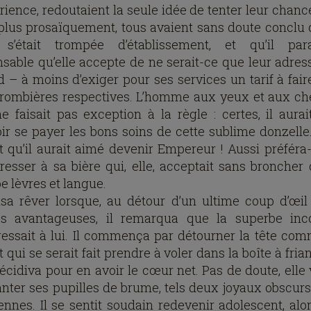
érience, redoutaient la seule idée de tenter leur chanc
 plus prosaïquement, tous avaient sans doute conclu 
 s’était trompée d’établissement, et qu’il para
sable qu’elle accepte de ne serait-ce que leur adres
d – à moins d’exiger pour ses services un tarif à faire
 rombières respectives. L’homme aux yeux et aux c
ne faisait pas exception à la règle : certes, il aurai
ir se payer les bons soins de cette sublime donzelle..
t qu’il aurait aimé devenir Empereur ! Aussi préféra-t
éresser à sa bière qui, elle, acceptait sans broncher q
e lèvres et langue.
nsa rêver lorsque, au détour d’un ultime coup d’œil
s avantageuses, il remarqua que la superbe in
éressait à lui. Il commença par détourner la tête co
 qui se serait fait prendre à voler dans la boîte à fria
récidiva pour en avoir le cœur net. Pas de doute, elle 
anter ses pupilles de brume, tels deux joyaux obscurs
iennes. Il se sentit soudain redevenir adolescent, alo