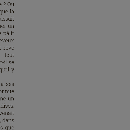
e ? Ou
que la
issait
ser un
 pâlir
heveux
t rêvé
. tout
-il se
u’il y
 à ses
connue
mme un
ndises,
venait
, dans
rs que