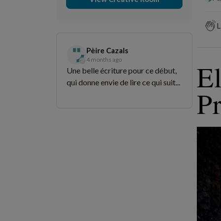
L
Pèire Cazals
4 months ago
El
Une belle écriture pour ce début,
qui donne envie de lire ce qui suit...
P