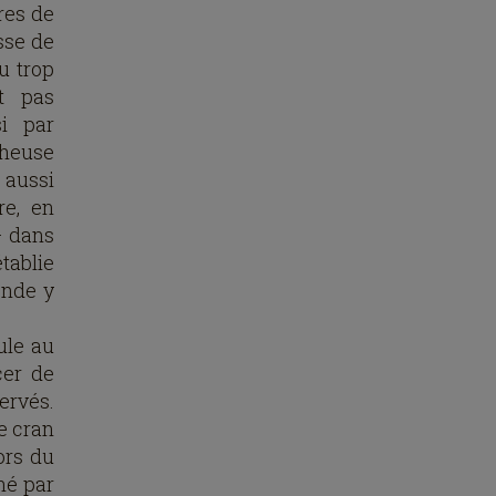
res de
esse de
u trop
nt pas
i par
heuse
 aussi
re, en
– dans
tablie
onde y
ule au
cer de
ervés.
e cran
ors du
né par