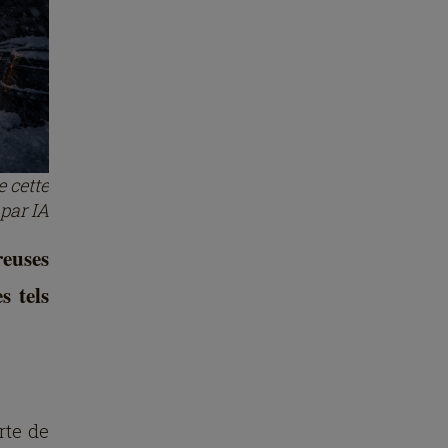
e cette
 par IA
reuses
s tels
rte de