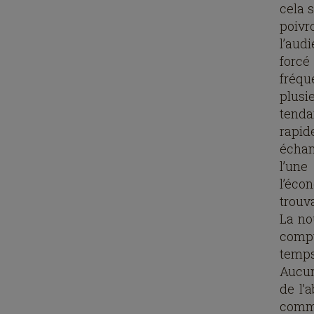
cela 
poivro
l’aud
forcé
fréq
plus
tenda
rapid
échan
l’une
l’éco
trouv
La no
compt
temps
Aucun
de l’
commu