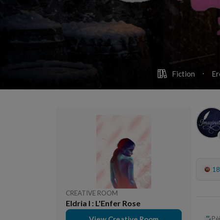
Fiction
Er
18
CREATIVE ROOM
Eldria I : L'Enfer Rose
View Creative Room
Pè