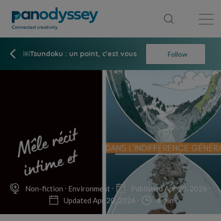
Library
News feed
Publication
￼Tsundoku : un point, c'est vous
Follow
Non-fiction
Environment
Published Apr 20, 2026
Updated Apr 20, 2026
4 min