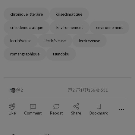
chroniquelitteraire
criseclimatique
crisedémocratique
Environnement
environnement
lecrirêveuse
lécrirêveuse
lecrireveuse
romangraphique
tsundoku
2
2
1
156
531
⋯
Like
Comment
Repost
Share
Bookmark