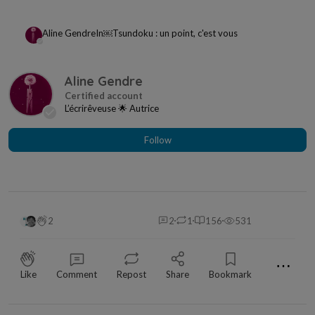
Aline Gendre
In
￼Tsundoku : un point, c'est vous
Aline Gendre
L’écrirêveuse 🌟 Autrice
Follow
2
2
1
156
531
⋯
Like
Comment
Repost
Share
Bookmark