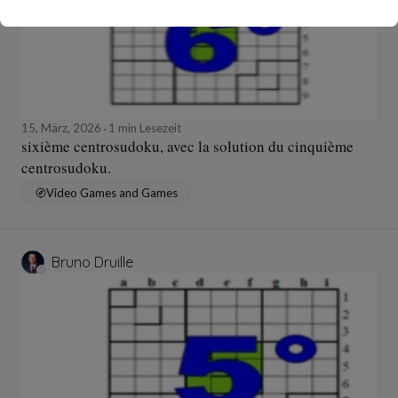
15, März, 2026
1 min Lesezeit
sixième centrosudoku, avec la solution du cinquième
centrosudoku.
Video Games and Games
Bruno Druille