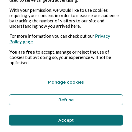
Bruno Druille
With your permission, we would like to use cookies
requiring your consent in order to measure our audience
by tracking the number of visitors to our site and
understanding how you arrived here.
For more information you can check out our
Privacy
Policy page
.
You are free
to accept, manage or reject the use of
cookies but byt doing so, your experience will not be
optimised.
29, März, 2026
1 min Lesezeit
septième centrosudoku, avec la solution du sixième
centrosudoku.
Manage cookies
Video Games and Games
Refuse
Bruno Druille
Accept