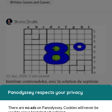
Video Games and Games
Bruno Druille
12, Apr., 2026
1 min Lesezeit
huitième centrosudoku, avec la solution du septième
centrosudoku.
Panodyssey respects your privacy
Video Games and Games
There are
no ads
on Panodyssey. Cookies will never be
used to serve targeted advertising.