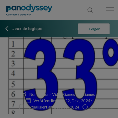
Library
News feed
Publication
Jeux de logique
Folgen
Non-fiction
Video Games and Games
Veröffentlicht am 22, Dez., 2024
Aktualisiert am 22, Dez., 2024
1 min