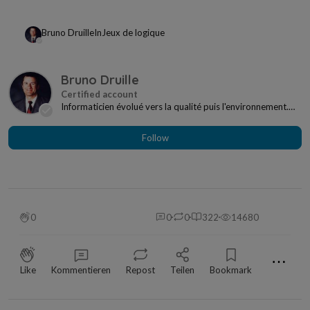
Bruno Druille
In
Jeux de logique
Bruno Druille
Informaticien évolué vers la qualité puis l'environnement.
Vies privée et professionnelle bien rempl...
Follow
0
0
0
322
14680
⋯
Like
Kommentieren
Repost
Teilen
Bookmark