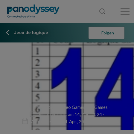
Library
News feed
Publication
Jeux de logique
Folgen
Non-fiction
Video Games and Games
Veröffentlicht am 14, Apr., 2024
Aktualisiert am 14, Apr., 2024
1 min