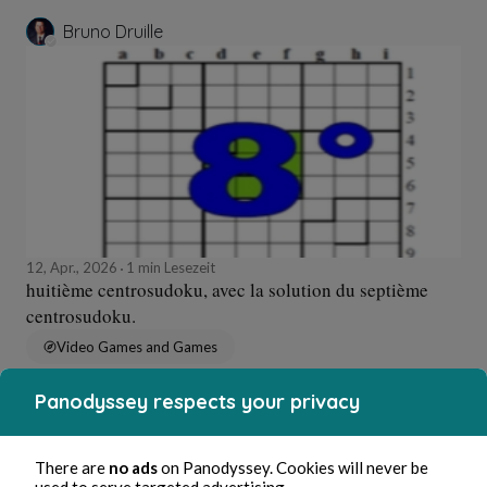
Bruno Druille
12, Apr., 2026
1 min Lesezeit
huitième centrosudoku, avec la solution du septième
centrosudoku.
Video Games and Games
Panodyssey respects your privacy
Bruno Druille
There are
no ads
on Panodyssey. Cookies will never be
used to serve targeted advertising.