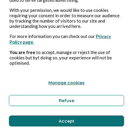
With your permission, we would like to use cookies
requiring your consent in order to measure our audience
by tracking the number of visitors to our site and
understanding how you arrived here.
For more information you can check out our
Privacy
Policy page
.
29, März, 2026
1 min Lesezeit
You are free
to accept, manage or reject the use of
septième centrosudoku, avec la solution du sixième
cookies but byt doing so, your experience will not be
centrosudoku.
optimised.
Video Games and Games
Manage cookies
Bruno Druille
Refuse
Accept