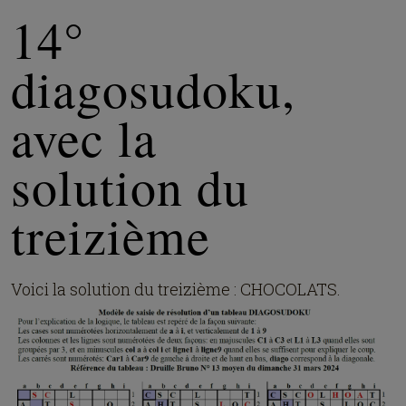
14°
diagosudoku,
avec la
solution du
treizième
Voici la solution du treizième :
CHOCOLATS
.