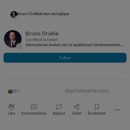
Bruno Druille
In
Jeux de logique
Bruno Druille
Informaticien évolué vers la qualité puis l'environnement.
Vies privée et professionnelle bien rempl...
Follow
1
0
0
427
15013
⋯
Like
Kommentieren
Repost
Teilen
Bookmark