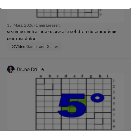
15, März, 2026
1 min Lesezeit
sixième centrosudoku, avec la solution du cinquième
centrosudoku.
Video Games and Games
Bruno Druille