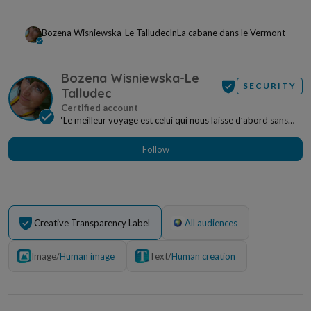
Bozena Wisniewska-Le Talludec
In
La cabane dans le Vermont
Bozena Wisniewska-Le
SECURITY
Talludec
‘Le meilleur voyage est celui qui nous laisse d’abord sans
voix puis nous plonge dans la réflexion e...
Follow
Creative Transparency Label
All audiences
Image
/
Human image
Text
/
Human creation