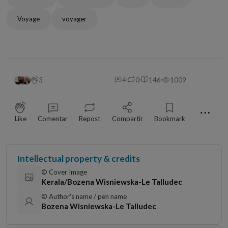
Voyage
voyager
3
4
0
146
1009
⋯
Like
Comentar
Repost
Compartir
Bookmark
Intellectual property & credits
© Cover Image
Kerala/Bozena Wisniewska-Le Talludec
© Author's name / pen name
Bozena Wisniewska-Le Talludec