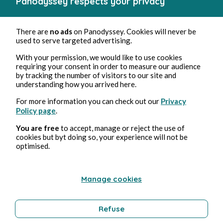
Panodyssey respects your privacy
6, ago, 2026
13 min de lectura
There are
no ads
on Panodyssey. Cookies will never be
La visite
used to serve targeted advertising.
With your permission, we would like to use cookies
Drama
requiring your consent in order to measure our audience
by tracking the number of visitors to our site and
understanding how you arrived here.
For more information you can check out our
Privacy
Bozena Wisniewska-Le Talludec
Policy page
.
You are free
to accept, manage or reject the use of
cookies but byt doing so, your experience will not be
optimised.
Manage cookies
Refuse
2, jun, 2026
2 min de lectura
Le cri du paon