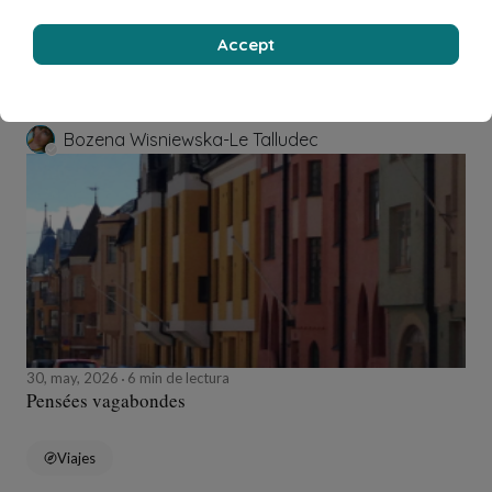
Accept
Personal Development
Bozena Wisniewska-Le Talludec
30, may, 2026
6 min de lectura
Pensées vagabondes
Viajes