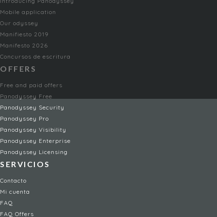
Introducing Panodyssey
Mobile application
Our odyssey
Manifiesto 2019
Manifesto 2026
Concursos de escritura
OFFERS
Free and paid offers
Panodyssey Free
Panodyssey Security
Panodyssey Pro
Panodyssey Visibility
Panodyssey Enterprise
Panodyssey Licensing
SERVICIOS
Contacto
Mi cuenta
FAQ
FAQ Offers