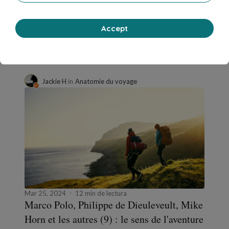
Pour qu'un complot réussisse
Society
Accept
3 Comments
1 Repost
1527
3
Jackie H
in
Anatomie du voyage
Mar 25, 2024
12 min de lectura
Marco Polo, Philippe de Dieuleveult, Mike
Horn et les autres (9) : le sens de l'aventure