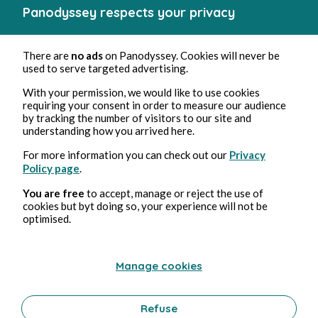
Panodyssey respects your privacy
Jul 17, 2024
4 min de lectura
La guerre des étoiles
There are
no ads
on Panodyssey. Cookies will never be
used to serve targeted advertising.
Family
With your permission, we would like to use cookies
0 Comment
0 Repost
3447
1
requiring your consent in order to measure our audience
by tracking the number of visitors to our site and
understanding how you arrived here.
For more information you can check out our
Privacy
Jackie H
in
Pourquoi je ne crois pas au gucou
Policy page
.
You are free
to accept, manage or reject the use of
cookies but byt doing so, your experience will not be
optimised.
Manage cookies
Refuse
Jun 28, 2024
9 min de lectura