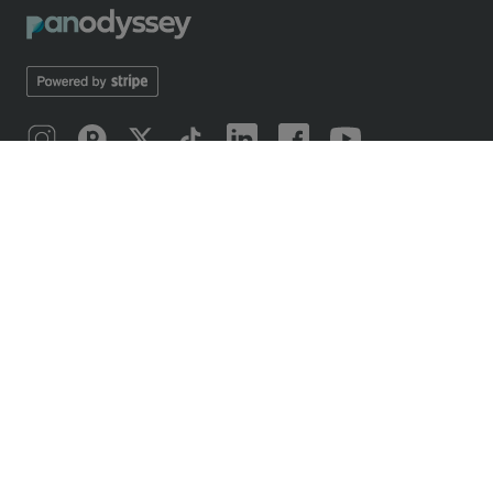
SOBRE NOSOTROS
Introducing Panodyssey
Mobile application
Our odyssey
Manifiesto 2019
Manifesto 2026
Concursos de escritura
OFFERS
Free and paid offers
Panodyssey Free