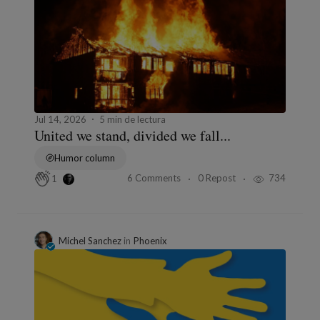
Jul 14, 2026
5 min de lectura
United we stand, divided we fall...
Humor column
6 Comments
0 Repost
734
1
Michel Sanchez
in
Phoenix