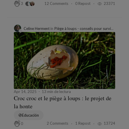
12 Comments
0 Repost
23371
3
Celine Herment
in
Piège à loups - conseils pour survivre aux prédateurs un livre écrit par des victimes... pour celles d'après
Apr 14, 2025
13 min de lectura
Croc croc et le piège à loups : le projet de
la honte
Educación
2 Comments
1 Repost
13724
0