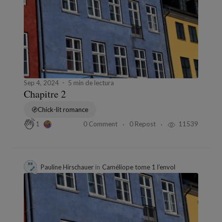
Sep 4, 2024
5 min de lectura
Chapitre 2
Chick-lit romance
0 Comment
0 Repost
11539
1
Pauline Hirschauer
in
Caméliope tome 1 l’envol