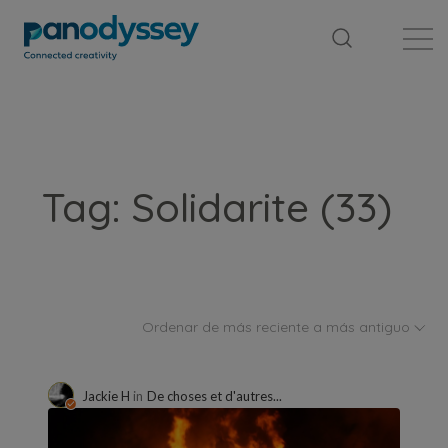
Library
News feed
Publication
Tag: Solidarite (33)
Ordenar de más reciente a más antiguo
Jackie H
in
De choses et d'autres...