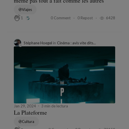
même pas tout à fait comme les autres
Viajes
0 Comment
0 Repost
6428
1
Stéphane Hoegel
in
Cinéma : avis vite dits...
Jan 29, 2024
3 min de lectura
La Plateforme
Cultura