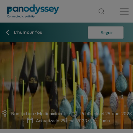
Library
News feed
Publication
L'humour fou
Seguir
Non-fiction
Medioambiente
Publicado el 29, ene, 2023
Actualizado 29, ene, 2023
1 min