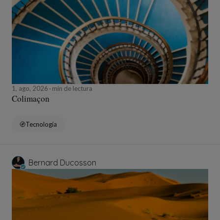
1, ago, 2026
min de lectura
Colimaçon
Tecnología
Bernard Ducosson