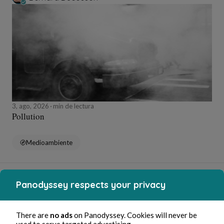
3, ago, 2026
min de lectura
Pollution
Medioambiente
Bernard Ducosson
Panodyssey respects your privacy
There are
no ads
on Panodyssey. Cookies will never be
used to serve targeted advertising.