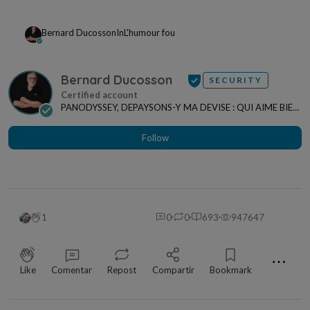
Bernard Ducosson
In
L'humour fou
Bernard Ducosson
SECURITY
PANODYSSEY, DEPAYSONS-Y MA DEVISE : QUI AIME BIEN,
CHARRIE BIEN ! "CREATEUR DE CONTENU" po...
Follow
1
0
0
693
947647
⋯
Like
Comentar
Repost
Compartir
Bookmark