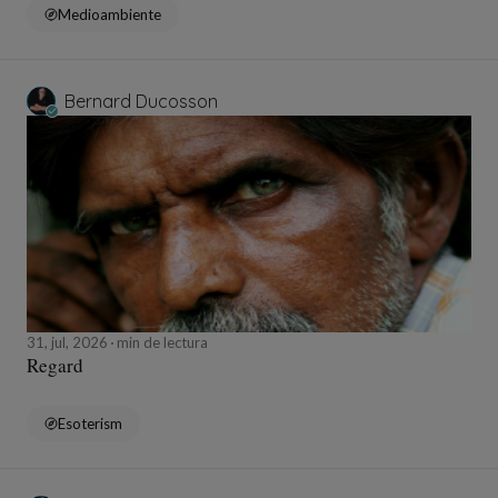
Medioambiente
Bernard Ducosson
31, jul, 2026
min de lectura
Regard
Esoterism