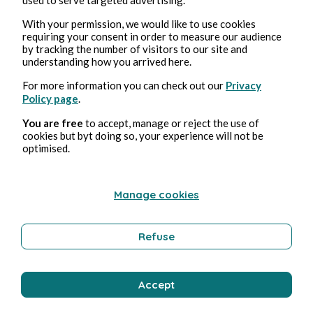
Erotica
With your permission, we would like to use cookies
requiring your consent in order to measure our audience
by tracking the number of visitors to our site and
understanding how you arrived here.
Bernard Ducosson
For more information you can check out our
Privacy
Policy page
.
You are free
to accept, manage or reject the use of
cookies but byt doing so, your experience will not be
optimised.
Manage cookies
1, ago, 2026
min de lectura
Colimaçon
Refuse
Tecnología
Accept