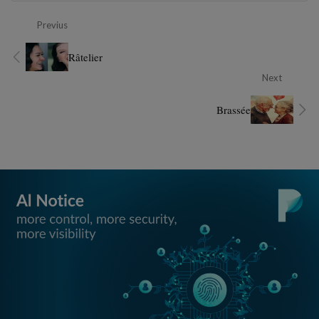
Previus
Râtelier
Next
Brassée