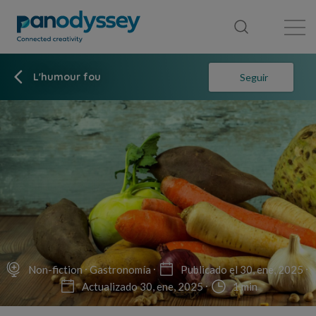
Library
News feed
Publication
L'humour fou
Seguir
Non-fiction
Gastronomía
Publicado el 30, ene, 2025
Actualizado 30, ene, 2025
1 min