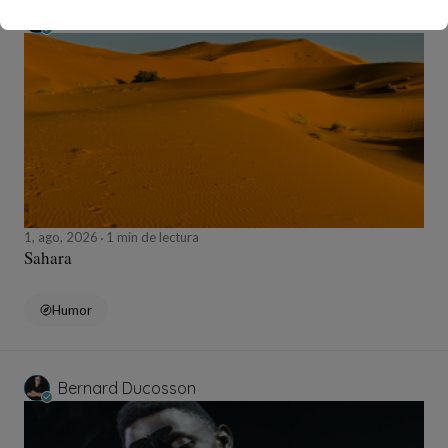
Bernard Ducosson
1, ago, 2026
1 min de lectura
Sahara
Humor
Bernard Ducosson