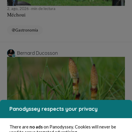
2, ago, 2026
min de lectura
Méchoui
Gastronomía
Bernard Ducosson
Panodyssey respects your privacy
2, ago, 2026
min de lectura
Ejaculateur
There are
no ads
on Panodyssey. Cookies will never be
used to serve targeted advertising.