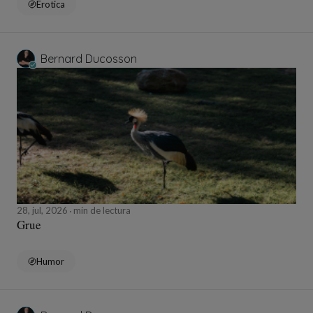
Erotica
Bernard Ducosson
28, jul, 2026
min de lectura
Grue
Humor