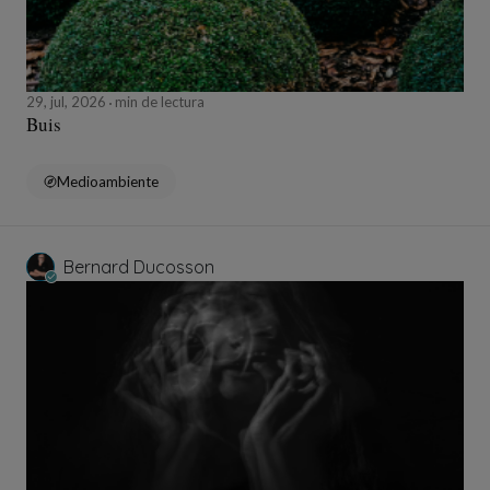
29, jul, 2026
min de lectura
Buis
Medioambiente
Bernard Ducosson