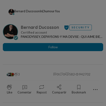
Bernard Ducosson
In
L'humour fou
Bernard Ducosson
SECURITY
PANODYSSEY, DEPAYSONS-Y MA DEVISE : QUI AIME BIEN,
CHARRIE BIEN ! "CREATEUR DE CONTENU" po...
Follow
3
0
0
582
942702
⋯
Like
Comentar
Repost
Compartir
Bookmark