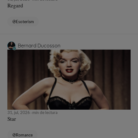
Regard
Esoterism
Bernard Ducosson
31, jul, 2026
min de lectura
Star
Romance