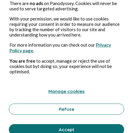
Écrivain depuis 2010. Je tiens et publie mon Jou...
There are
no ads
on Panodyssey. Cookies will never be
used to serve targeted advertising.
With your permission, we would like to use cookies
Carossi Julien
requiring your consent in order to measure our audience
Follow
Voyageur introspectif mais pas introverti. Vagabo...
by tracking the number of visitors to our site and
understanding how you arrived here.
For more information you can check out our
Privacy
Zoyla Queno Calla
Policy page
.
Follow
Escribo y divago, además proceso información para...
You are free
to accept, manage or reject the use of
cookies but byt doing so, your experience will not be
optimised.
Manage cookies
Refuse
Accept