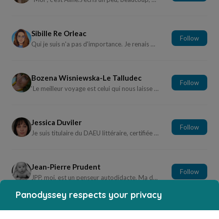
Sibille Re Orleac
Follow
Qui je suis n'a pas d'importance. Je renais des ce...
Bozena Wisniewska-Le Talludec
Follow
‘Le meilleur voyage est celui qui nous laisse d’ab...
Jessica Duviler
Follow
Je suis titulaire du DAEU littéraire, certifiée Éc...
Jean-Pierre Prudent
Follow
JPP, moi, est un penseur autodidacte. Ma démarche...
Panodyssey respects your privacy
Laurent Tariotte
Follow