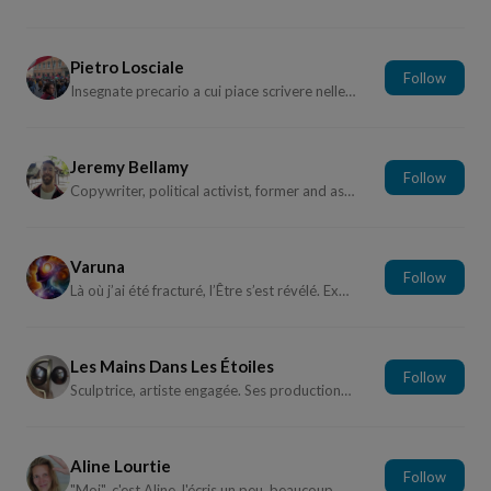
Pietro Losciale
Follow
Insegnate precario a cui piace scrivere nelle brev...
Jeremy Bellamy
Follow
Copywriter, political activist, former and aspirin...
Varuna
Follow
Là où j’ai été fracturé, l’Être s’est révélé. Expl...
Les Mains Dans Les Étoiles
Follow
Sculptrice, artiste engagée. Ses productions sont...
Aline Lourtie
Follow
"Moi", c'est Aline.J'écris un peu, beaucoup, passi...