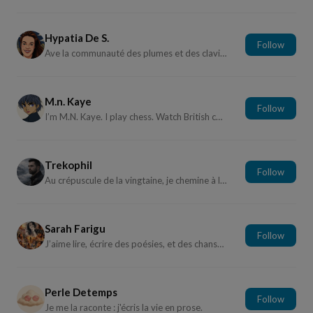
Hypatia De S.
Follow
Ave la communauté des plumes et des claviers ! P...
M.n. Kaye
Follow
I’m M.N. Kaye. I play chess. Watch British comedy....
Trekophil
Follow
Au crépuscule de la vingtaine, je chemine à la man...
Sarah Farigu
Follow
J’aime lire, écrire des poésies, et des chansons....
Perle Detemps
Follow
Je me la raconte : j'écris la vie en prose.