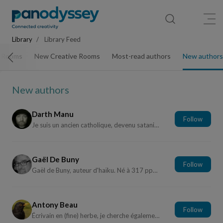
Library
News feed
Publication
Library
Library Feed
e Rooms
New Creative Rooms
Most-read authors
New authors
New authors
Darth Manu
Follow
Je suis un ancien catholique, devenu sataniste. Dé...
Gaël De Buny
Follow
Gaël de Buny, auteur d'haïku. Né à 317 ppm | Visi...
Antony Beau
Follow
Écrivain en (fine) herbe, je cherche également des...