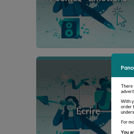
Entdecke den Creative Room
Pano
There
advert
With y
order 
Écrire
unders
For mo
You ar