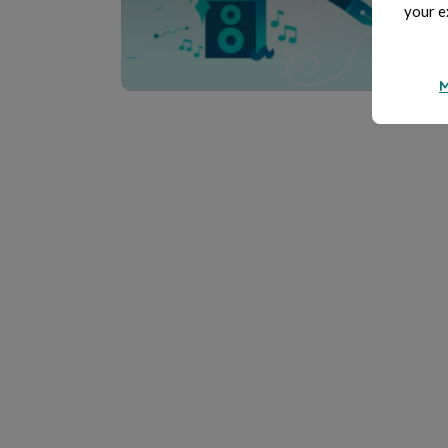
your e
M