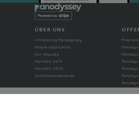
ÜBER UNS
OFFE
Introducing Panodyssey
Free and
Mobile application
Panodys
Our odyssey
Panodyss
Manifest 2019
Panodys
Manifest 2026
Panodyss
Schreibwettbewerbe
Panodyss
Panodyss
NON-FICTION
AI
Musik
Arts
Nature
Bildung
Opinion
Biography
Personal