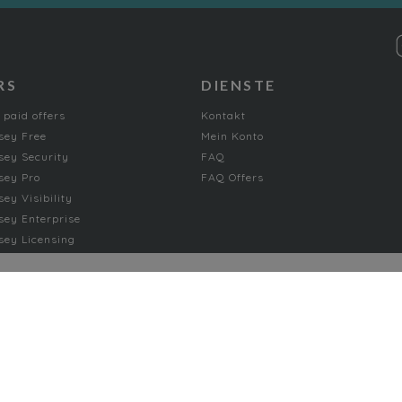
RS
DIENSTE
 paid offers
Kontakt
sey Free
Mein Konto
ey Security
FAQ
sey Pro
FAQ Offers
ey Visibility
ey Enterprise
ey Licensing
FICTION
Absurd
Adventure
Chick-lit romance
 Development
Comics and Manga