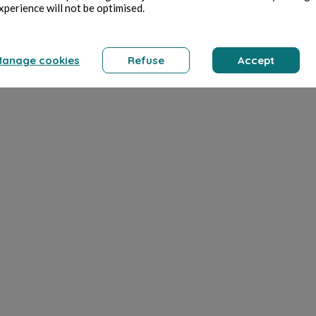
xperience will not be optimised.
anage cookies
Refuse
Accept