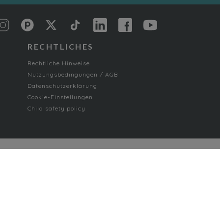
RECHTLICHES
Rechtliche Hinweise
Nutzungsbedingungen / AGB
Datenschutzerklärung
Cookie-Einstellungen
Child safety policy
Paranormal romance
Poetry and Songs
Romance
Science fiction