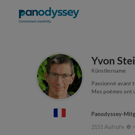
Yvon Ste
Künstlername
Passionné avant to
Mes poèmes ont u
Panodyssey-Mitgl
2151 Aufrufe