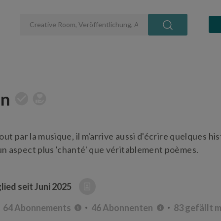
in
ut par la musique, il m'arrive aussi d'écrire quelques hi
n aspect plus 'chanté' que véritablement poèmes.
ied seit
Juni 2025
64 Abonnements
46 Abonnenten
83 gefällt m