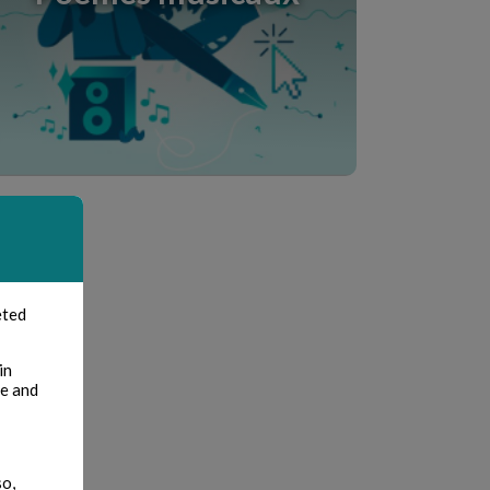
eted
in
te and
so,