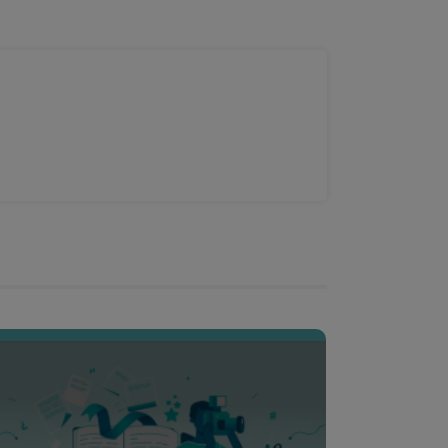
Poèmes - Vie sociale
Poèmes en lien avec la vie sociale
Entdecke den Creative Room
Poèmes musicaux