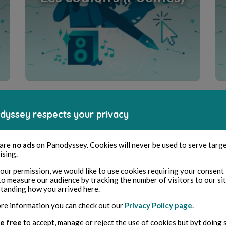
Entdecke den Creative Room
dyssey respects your privacy
 are
no ads
on Panodyssey. Cookies will never be used to serve targ
ising.
our permission, we would like to use cookies requiring your consent 
to measure our audience by tracking the number of visitors to our si
Humour / Absurde
tanding how you arrived here.
re information you can check out our
Privacy Policy page
.
e free
to accept, manage or reject the use of cookies but byt doing 