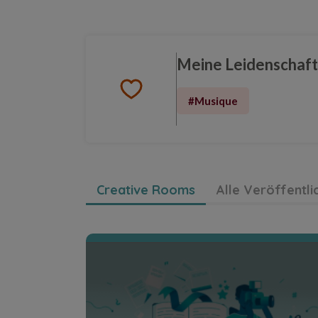
L'heure est venue
(Romance teintée de su...
Meine Leidenschaf
L'heure et venue, un suspense
romantique
#Musique
Entdecke den Creative Room
Creative Rooms
Alle Veröffentl
Poèmes - Émotions