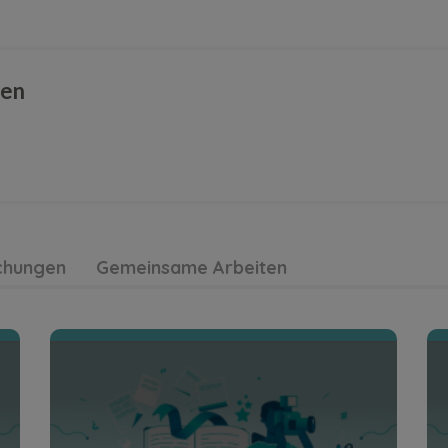
Récits - Suspense
Récits - Suspense
ten
Entdecke den Creative Room
ichungen
Gemeinsame Arbeiten
Les couloirs (Poèmes)