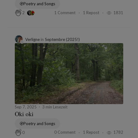
Poetry and Songs
1 Comment
1 Repost
1831
2
Verligne
in
Septembre (2025!)
Sep 7, 2025
3 min Lesezeit
Oki oki
Poetry and Songs
0 Comment
1 Repost
1782
0