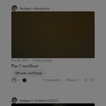
Verligne
in
Novembre
Nov 8, 2025
1 min Lesezeit
Pas l’meilleur
Poetry and Songs
0 Comment
2 Repost
755
2
Verligne
in
October (2025!)