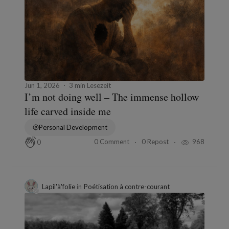
Jun 1, 2026
3 min Lesezeit
I’m not doing well – The immense hollow
life carved inside me
Personal Development
0 Comment
0 Repost
968
0
Lapil'à'folie
in
Poétisation à contre-courant