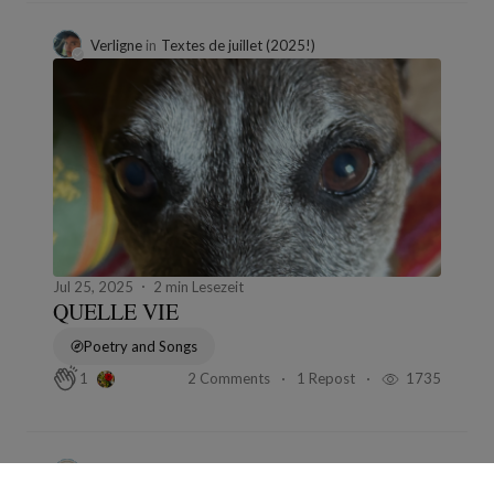
Verligne
in
Textes de juillet (2025!)
Jul 25, 2025
2 min Lesezeit
QUELLE VIE
Poetry and Songs
2 Comments
1 Repost
1735
1
La Diseuse
in
Le lien qui touche : amour, corps, désir — une cartographie vivante du couple