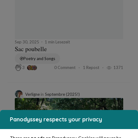
Sep 30, 2025
1 min Lesezeit
Sac poubelle
Poetry and Songs
0 Comment
1 Repost
1371
3
Verligne
in
Septembre (2025!)
Panodyssey respects your privacy
There are
no ads
on Panodyssey. Cookies will never be