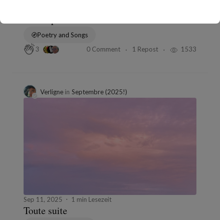
Sep 18, 2025
1 min Lesezeit
Pré-Repousse
Poetry and Songs
0 Comment
1 Repost
1533
3
Verligne
in
Septembre (2025!)
Sep 11, 2025
1 min Lesezeit
Toute suite