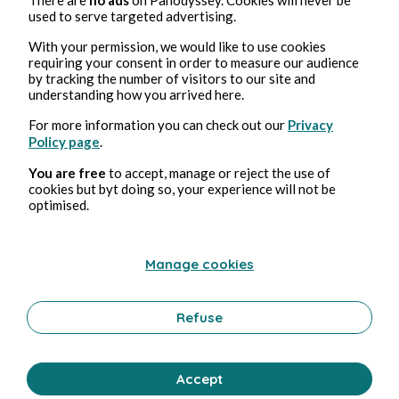
used to serve targeted advertising.
With your permission, we would like to use cookies
requiring your consent in order to measure our audience
Sep 21, 2025
2 min Lesezeit
by tracking the number of visitors to our site and
Sein
understanding how you arrived here.
Poetry and Songs
For more information you can check out our
Privacy
Policy page
.
0 Comment
1 Repost
1484
1
You are free
to accept, manage or reject the use of
cookies but byt doing so, your experience will not be
optimised.
Verligne
in
Septembre (2025!)
Manage cookies
Refuse
Accept