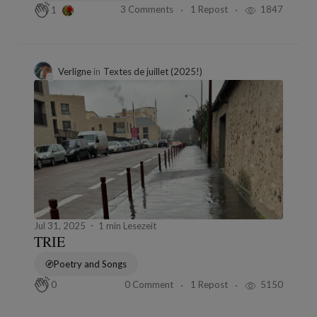
3 Comments
1 Repost
1847
1
Verligne
in
Textes de juillet (2025!)
Jul 31, 2025
1 min Lesezeit
TRIE
Poetry and Songs
0 Comment
1 Repost
5150
0