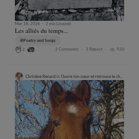
Mar 18, 2026
2 min Lesezeit
Les alliés du temps...
Poetry and Songs
2 Comments
1 Repost
920
2
Christine Renard
in
Ouvre ton cœur et retrouve le chemin de soi