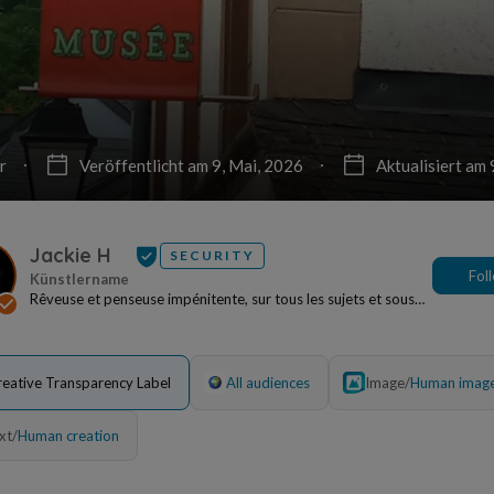
r
Veröffentlicht am 9, Mai, 2026
Aktualisiert am 
Jackie H
SECURITY
Fol
Rêveuse et penseuse impénitente, sur tous les sujets et sous
toutes les formes. J'aime la forêt,...
reative Transparency Label
All audiences
Image
/
Human imag
xt
/
Human creation