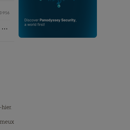
956
⋯
hier.
fameux