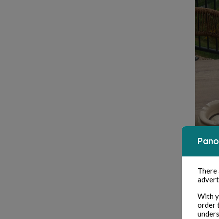
Pano
Higher t
There
advert
Mais..
With y
order 
unders