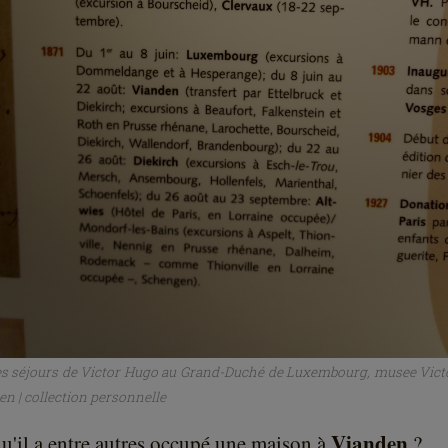
es séjours de Victor Hugo au Grand-Duché de Luxembourg, musee Vic
en | collection personnelle
Vianden
 qu'il a entre autres occupé une maison à
?