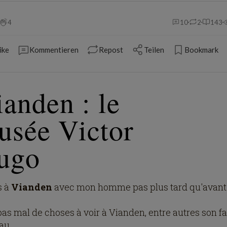
4
10
2
143
ike
Kommentieren
Repost
Teilen
Bookmark
anden : le
usée Victor
ugo
s à
Vianden
avec mon homme pas plus tard qu'avant-
a pas mal de choses à voir à Vianden, entre autres son 
u...