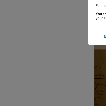
Savie
For mo
Gran
You ar
your e
M