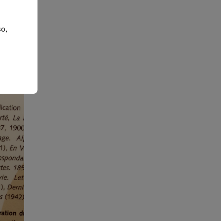
ses au
so,