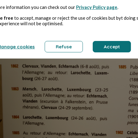
séjourné
z-vous que Victor Hugo a
à plusieurs repri
re information you can check out our
Privacy Policy page
.
d-Duché de Luxembourg
...
e free
to accept, manage or reject the use of cookies but byt doing 
xperience will not be optimised.
anage cookies
Refuse
Accept