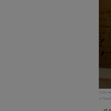
Liste d
à Viand
... et