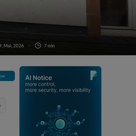
9, Mai, 2026
7 min
low
e