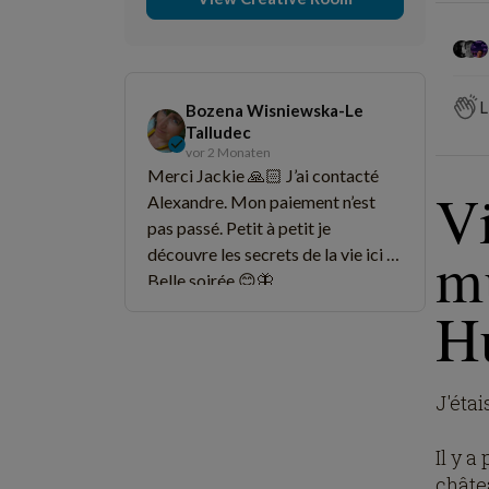
L
Bozena Wisniewska-Le
Talludec
vor 2 Monaten
Merci Jackie 🙏🏻 J’ai contacté
Vi
Alexandre. Mon paiement n’est
pas passé. Petit à petit je
m
découvre les secrets de la vie ici …
Belle soirée 😊🦋
H
J'étai
Il y 
châtea