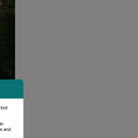
eted
in
te and