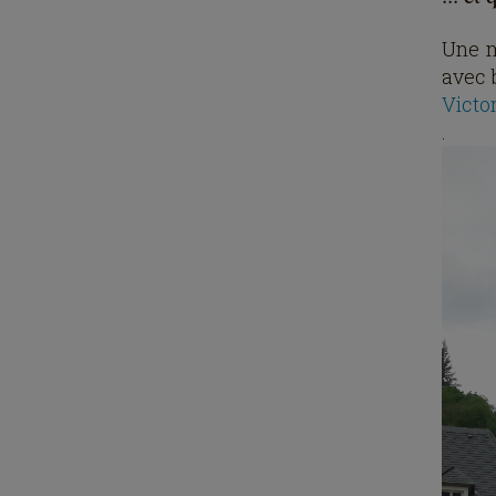
Une m
avec 
Victo
.