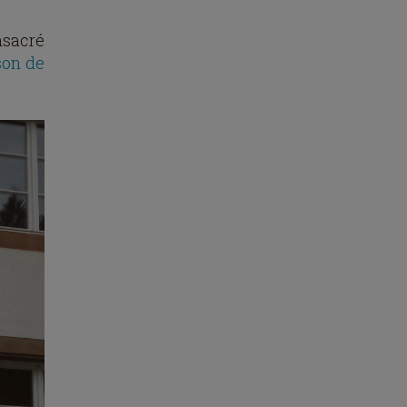
nsacré
son de