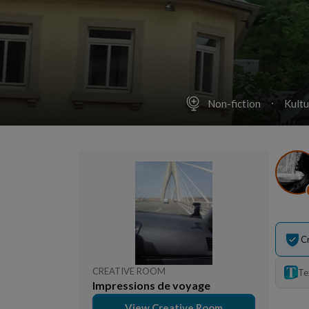
Non-fiction
Kultu
C
CREATIVE ROOM
Te
Impressions de voyage
View Creative Room